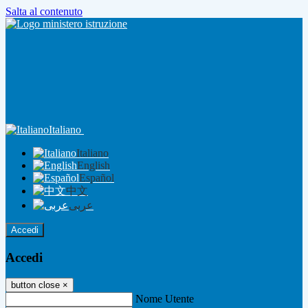
Salta al contenuto
Italiano
Italiano
English
Español
中文
عربى
Accedi
Accedi
button close
×
Nome Utente