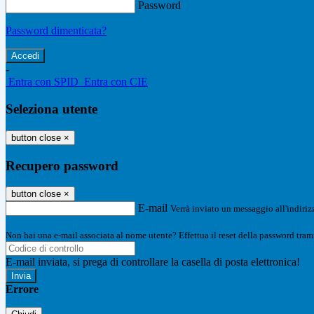
Password
Password dimenticata?
-
Entra con SPID
Entra con CIE
Seleziona utente
button close
×
Recupero password
button close
×
E-mail
Verrà inviato un messaggio all'indirizz
Non hai una e-mail associata al nome utente? Effettua il reset della password tram
E-mail inviata, si prega di controllare la casella di posta elettronica!
Errore