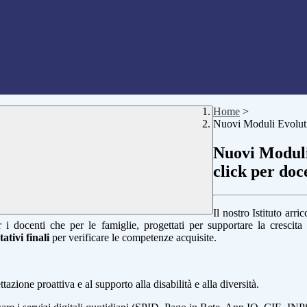
Home
>
Nuovi Moduli Evoluti F
Nuovi Moduli 
click per doc
Il nostro Istituto arr
per i docenti che per le famiglie, progettati per supportare la cresci
ativi finali
per verificare le competenze acquisite.
azione proattiva e al supporto alla disabilità e alla diversità.