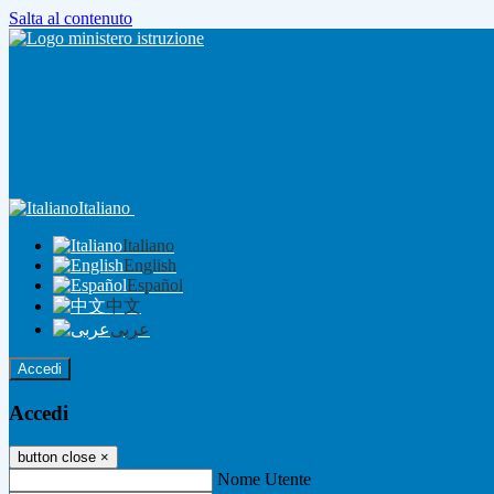
Salta al contenuto
Italiano
Italiano
English
Español
中文
عربى
Accedi
Accedi
button close
×
Nome Utente