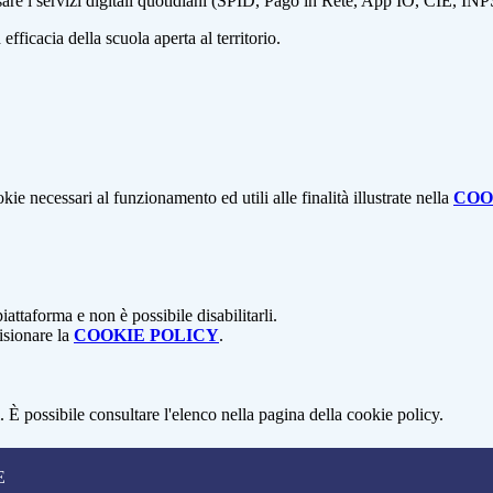
sare i servizi digitali quotidiani (SPID, Pago in Rete, App IO, CIE, I
ficacia della scuola aperta al territorio.
kie necessari al funzionamento ed utili alle finalità illustrate nella
COO
attaforma e non è possibile disabilitarli.
isionare la
COOKIE POLICY
.
 È possibile consultare l'elenco nella pagina della cookie policy.
E