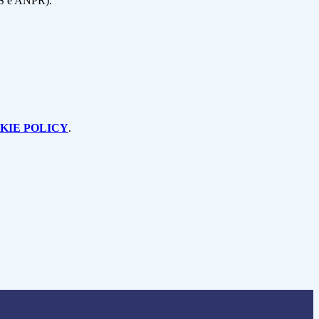
NPS e ANPR).
KIE POLICY
.