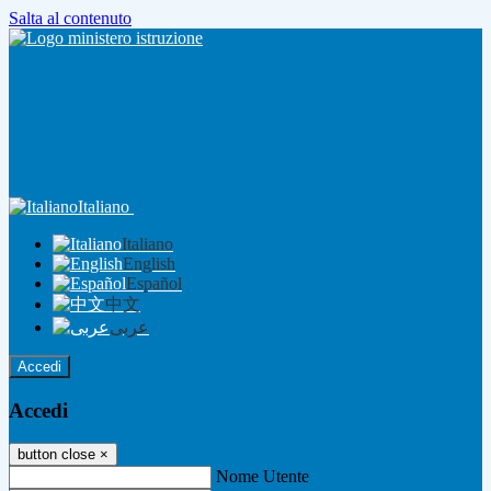
Salta al contenuto
Italiano
Italiano
English
Español
中文
عربى
Accedi
Accedi
button close
×
Nome Utente