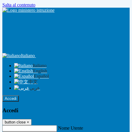
Salta al contenuto
Italiano
Italiano
English
Español
中文
عربى
Accedi
Accedi
button close
×
Nome Utente