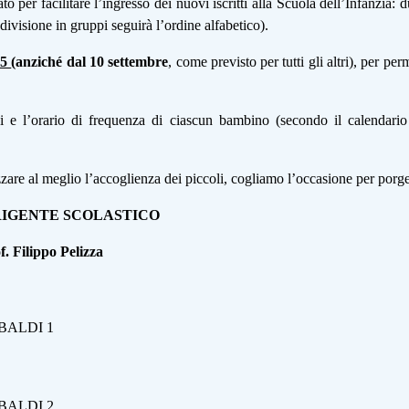
o per facilitare l’ingresso dei nuovi iscritti alla Scuola dell’Infanzia: du
 divisione in gruppi seguirà l’ordine alfabetico).
25
(anziché dal 10 settembre
, come previsto per tutti gli altri), per pe
e l’orario di frequenza di ciascun bambino (secondo il calendario all
are al meglio l’accoglienza dei piccoli, cogliamo l’occasione per porger
LASTICO
ippo Peli
BALDI 1
BALDI 2