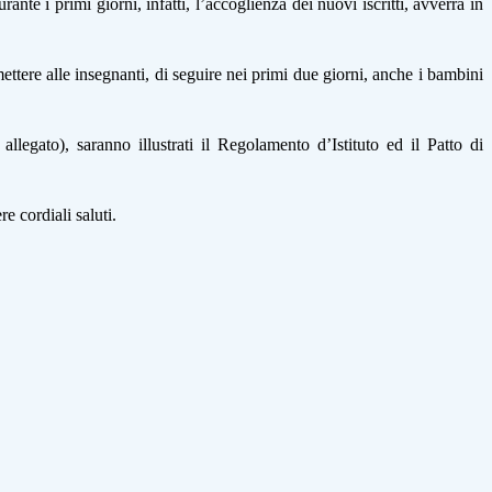
rante i primi giorni, infatti, l’accoglienza dei nuovi iscritti, avverrà in
rmettere alle insegnanti, di seguire nei primi due giorni, anche i bambini
egato), saranno illustrati il Regolamento d’Istituto ed il Patto di
e cordiali saluti.
zza