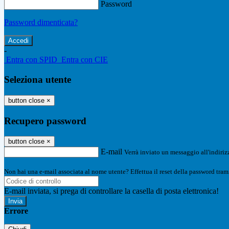
Password
Password dimenticata?
-
Entra con SPID
Entra con CIE
Seleziona utente
button close
×
Recupero password
button close
×
E-mail
Verrà inviato un messaggio all'indirizz
Non hai una e-mail associata al nome utente? Effettua il reset della password tram
E-mail inviata, si prega di controllare la casella di posta elettronica!
Errore