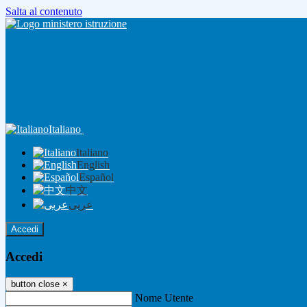
Salta al contenuto
Italiano
Italiano
English
Español
中文
عربى
Accedi
Accedi
button close
×
Nome Utente