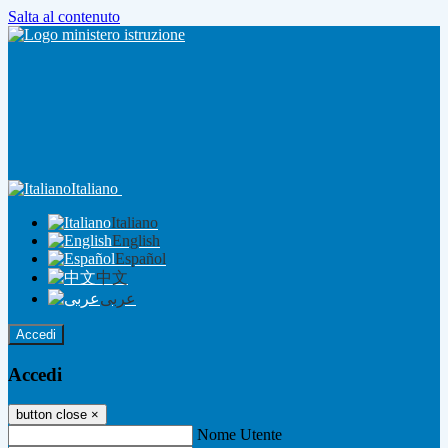
Salta al contenuto
Italiano
Italiano
English
Español
中文
عربى
Accedi
Accedi
button close
×
Nome Utente