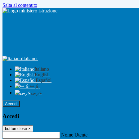
Salta al contenuto
Italiano
Italiano
English
Español
中文
عربى
Accedi
Accedi
button close
×
Nome Utente