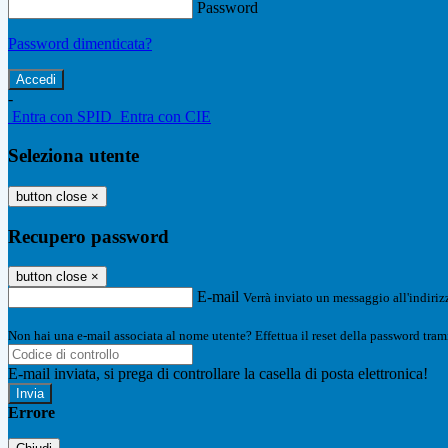
Password
Password dimenticata?
-
Entra con SPID
Entra con CIE
Seleziona utente
button close
×
Recupero password
button close
×
E-mail
Verrà inviato un messaggio all'indirizz
Non hai una e-mail associata al nome utente? Effettua il reset della password tram
E-mail inviata, si prega di controllare la casella di posta elettronica!
Errore