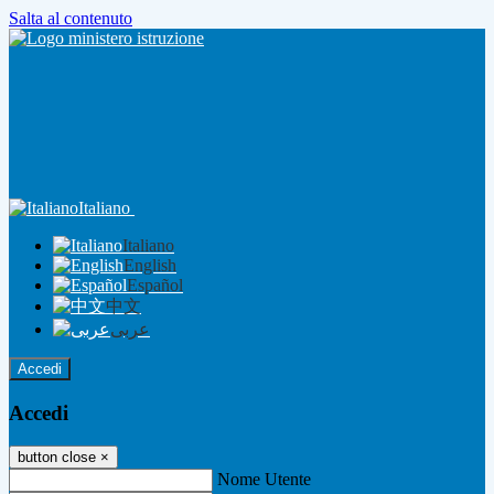
Salta al contenuto
Italiano
Italiano
English
Español
中文
عربى
Accedi
Accedi
button close
×
Nome Utente