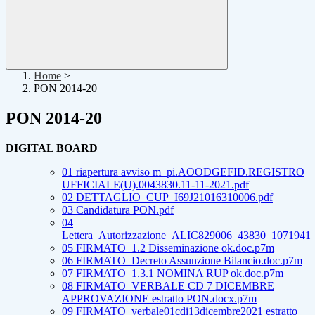
Home
>
PON 2014-20
PON 2014-20
DIGITAL BOARD
01 riapertura avviso m_pi.AOODGEFID.REGISTRO
UFFICIALE(U).0043830.11-11-2021.pdf
02 DETTAGLIO_CUP_I69J21016310006.pdf
03 Candidatura PON.pdf
04
Lettera_Autorizzazione_ALIC829006_43830_1071941_
05 FIRMATO_1.2 Disseminazione ok.doc.p7m
06 FIRMATO_Decreto Assunzione Bilancio.doc.p7m
07 FIRMATO_1.3.1 NOMINA RUP ok.doc.p7m
08 FIRMATO_VERBALE CD 7 DICEMBRE
APPROVAZIONE estratto PON.docx.p7m
09 FIRMATO_verbale01cdi13dicembre2021 estratto