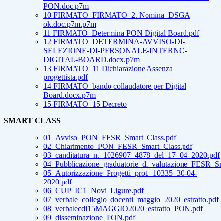
PON.doc.p7m
10 FIRMATO_FIRMATO_2. Nomina_DSGA
ok.doc.p7m.p7m
11 FIRMATO_Determina PON Digital Board.pdf
12 FIRMATO_DETERMINA-AVVISO-DI-
SELEZIONE-DI-PERSONALE-INTERNO-
DIGITAL-BOARD.docx.p7m
13 FIRMATO_11 Dichiarazione Assenza
progettista.pdf
14 FIRMATO_bando collaudatore per Digital
Board.docx.p7m
15 FIRMATO_15 Decreto
SMART CLASS
01_Avviso_PON_FESR_Smart_Class.pdf
02_Chiarimento_PON_FESR_Smart_Class.pdf
03_canditatura_n._1026907_4878_del_17_04_2020.pdf
04_Pubblicazione_graduatorie_di_valutazione_FESR_Sm
05_Autorizzazione_Progetti_prot._10335_30-04-
2020.pdf
06_CUP_IC1_Novi_Ligure.pdf
07_verbale_collegio_docenti_maggio_2020_estratto.pdf
08_verbalecdi15MAGGIO2020_estratto_PON.pdf
09_disseminazione_PON.pdf