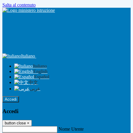
Salta al contenuto
Italiano
Italiano
English
Español
中文
عربى
Accedi
Accedi
button close
×
Nome Utente