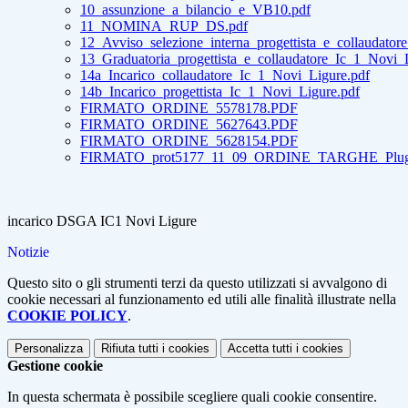
10_assunzione_a_bilancio_e_VB10.pdf
11_NOMINA_RUP_DS.pdf
12_Avviso_selezione_interna_progettista_e_collaudato
13_Graduatoria_progettista_e_collaudatore_Ic_1_Novi_
14a_Incarico_collaudatore_Ic_1_Novi_Ligure.pdf
14b_Incarico_progettista_Ic_1_Novi_Ligure.pdf
FIRMATO_ORDINE_5578178.PDF
FIRMATO_ORDINE_5627643.PDF
FIRMATO_ORDINE_5628154.PDF
FIRMATO_prot5177_11_09_ORDINE_TARGHE_Plug_
incarico DSGA IC1 Novi Ligure
Notizie
Questo sito o gli strumenti terzi da questo utilizzati si avvalgono di
cookie necessari al funzionamento ed utili alle finalità illustrate nella
COOKIE POLICY
.
Personalizza
Rifiuta tutti
i cookies
Accetta tutti
i cookies
Gestione cookie
In questa schermata è possibile scegliere quali cookie consentire.