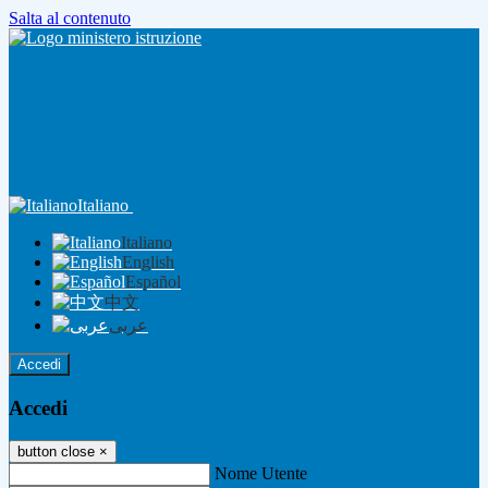
Salta al contenuto
Italiano
Italiano
English
Español
中文
عربى
Accedi
Accedi
button close
×
Nome Utente