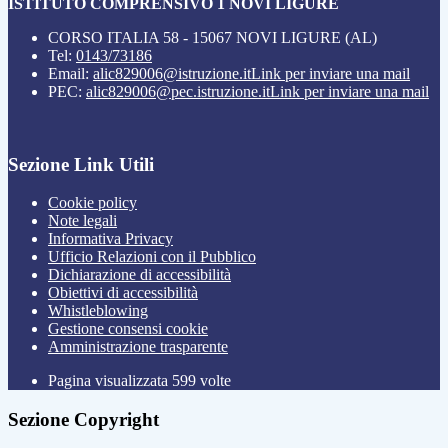
ISTITUTO COMPRENSIVO 1 NOVI LIGURE
CORSO ITALIA 58 - 15067 NOVI LIGURE (AL)
Tel:
0143/73186
Email:
alic829006@istruzione.it
Link per inviare una mail
PEC:
alic829006@pec.istruzione.it
Link per inviare una mail
Sezione Link Utili
Cookie policy
Note legali
Informativa Privacy
Ufficio Relazioni con il Pubblico
Dichiarazione di accessibilità
Obiettivi di accessibilità
Whistleblowing
Gestione consensi cookie
Amministrazione trasparente
Pagina visualizzata
599
volte
Sezione Copyright