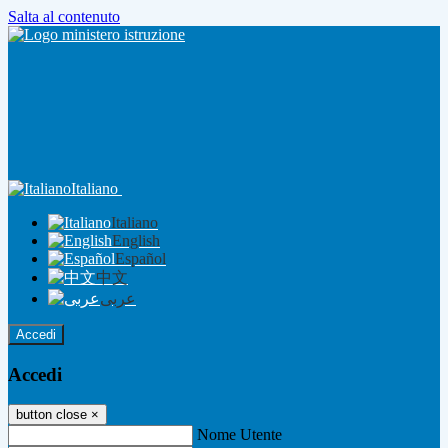
Salta al contenuto
Italiano
Italiano
English
Español
中文
عربى
Accedi
Accedi
button close
×
Nome Utente