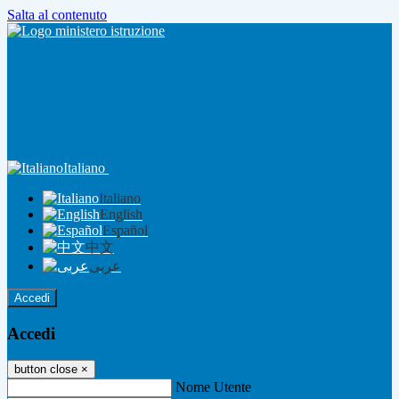
Salta al contenuto
Italiano
Italiano
English
Español
中文
عربى
Accedi
Accedi
button close
×
Nome Utente