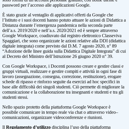
password per l’accesso alle applicazioni Google.
È stato grazie al ventaglio di applicativi offerti da Google che
l’Istituto e i suoi docenti hanno potuto attuare le azioni di Didattica a
Distanza durante l’emergenza pandemica nella seconda parte
dell’a.s. 2019/2020 e nell’a.s. 2020/2021 ed è sempre attraverso
Google Workspace, coadiuvato dal registro elettronico Classeviva
Spaggiari, che sono organizzate le azioni relative alla DDI (didattica
digitale integrata) come previsto dal D.M. 7 agosto 2020, n° 89
“Adozione delle linee guida sulla Didattica Digitale Integrata” di cui
al Decreto del Ministro dell’Istruzione 26 giugno 2020 n° 39.
Con Google Workspace, i Docenti possono creare e gestire classi e
gruppi virtuali, realizzare e gestire compiti e attività in ogni fase di
lavoro (assegnazione, consegna, correzione, restituzione), erogare
schede di ripasso e rinforzo seguite da esercizi ad hoc specifici in
base alle difficoltà dei singoli studenti. Ciò permette di migliorare la
comunicazione e la collaborazione tra insegnanti e studenti e tra gli
studenti stessi.
Nello spazio protetto della piattaforma Google Workspace è
possibile comunicare in tempo reale via chat o attraverso video–
comunicazioni, organizzare videoconferenze e riunioni.
Il
Regolamento d’utilizzo
disciplina l’uso della piattaforma