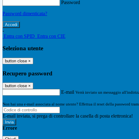
Password
Password dimenticata?
-
Entra con SPID
Entra con CIE
Seleziona utente
button close
×
Recupero password
button close
×
E-mail
Verrà inviato un messaggio all'indirizz
Non hai una e-mail associata al nome utente? Effettua il reset della password tram
E-mail inviata, si prega di controllare la casella di posta elettronica!
Errore