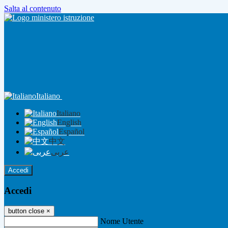
Salta al contenuto
Italiano
Italiano
English
Español
中文
عربى
Accedi
Accedi
button close
×
Nome Utente