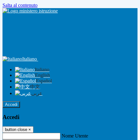
Salta al contenuto
Italiano
Italiano
English
Español
中文
عربى
Accedi
Accedi
button close
×
Nome Utente