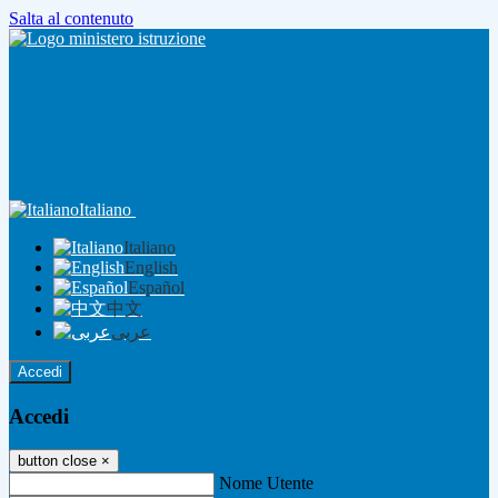
Salta al contenuto
Italiano
Italiano
English
Español
中文
عربى
Accedi
Accedi
button close
×
Nome Utente