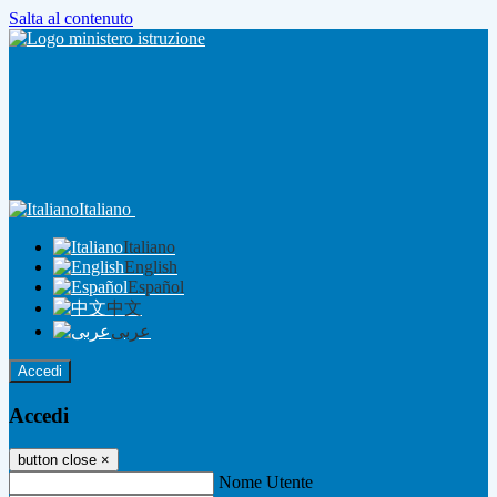
Salta al contenuto
Italiano
Italiano
English
Español
中文
عربى
Accedi
Accedi
button close
×
Nome Utente