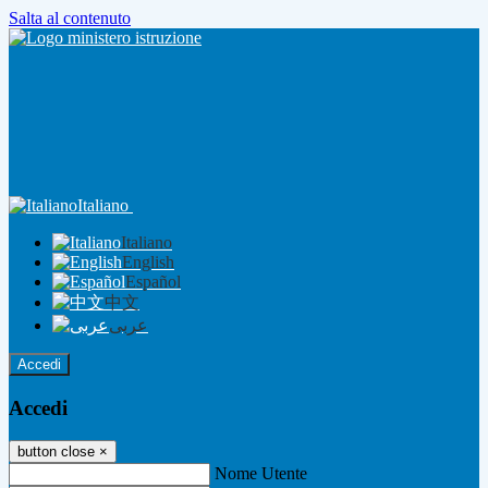
Salta al contenuto
Italiano
Italiano
English
Español
中文
عربى
Accedi
Accedi
button close
×
Nome Utente