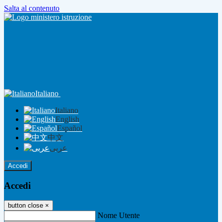
Salta al contenuto
Italiano
Italiano
English
Español
中文
عربى
Accedi
Accedi
button close
×
Nome Utente