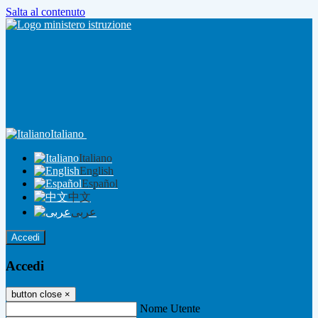
Salta al contenuto
Italiano
Italiano
English
Español
中文
عربى
Accedi
Accedi
button close
×
Nome Utente