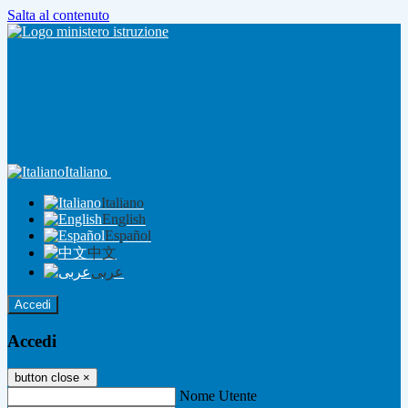
Salta al contenuto
Italiano
Italiano
English
Español
中文
عربى
Accedi
Accedi
button close
×
Nome Utente