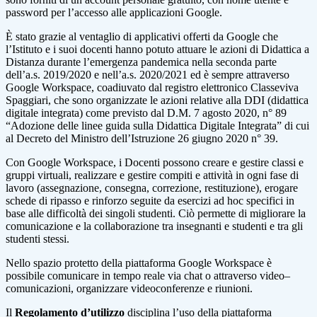
password per l’accesso alle applicazioni Google.
È stato grazie al ventaglio di applicativi offerti da Google che
l’Istituto e i suoi docenti hanno potuto attuare le azioni di Didattica a
Distanza durante l’emergenza pandemica nella seconda parte
dell’a.s. 2019/2020 e nell’a.s. 2020/2021 ed è sempre attraverso
Google Workspace, coadiuvato dal registro elettronico Classeviva
Spaggiari, che sono organizzate le azioni relative alla DDI (didattica
digitale integrata) come previsto dal D.M. 7 agosto 2020, n° 89
“Adozione delle linee guida sulla Didattica Digitale Integrata” di cui
al Decreto del Ministro dell’Istruzione 26 giugno 2020 n° 39.
Con Google Workspace, i Docenti possono creare e gestire classi e
gruppi virtuali, realizzare e gestire compiti e attività in ogni fase di
lavoro (assegnazione, consegna, correzione, restituzione), erogare
schede di ripasso e rinforzo seguite da esercizi ad hoc specifici in
base alle difficoltà dei singoli studenti. Ciò permette di migliorare la
comunicazione e la collaborazione tra insegnanti e studenti e tra gli
studenti stessi.
Nello spazio protetto della piattaforma Google Workspace è
possibile comunicare in tempo reale via chat o attraverso video–
comunicazioni, organizzare videoconferenze e riunioni.
Il
Regolamento d’utilizzo
disciplina l’uso della piattaforma