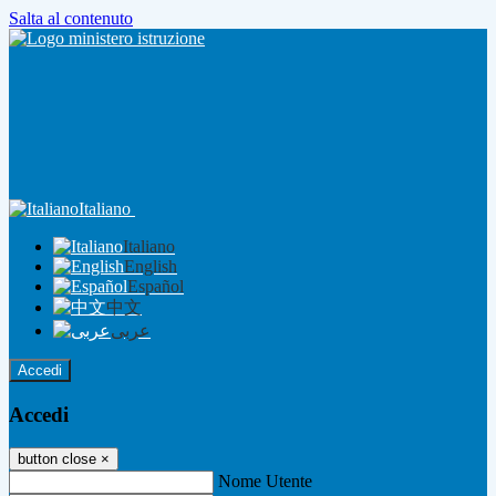
Salta al contenuto
Italiano
Italiano
English
Español
中文
عربى
Accedi
Accedi
button close
×
Nome Utente