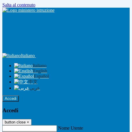
Salta al contenuto
Italiano
Italiano
English
Español
中文
عربى
Accedi
Accedi
button close
×
Nome Utente