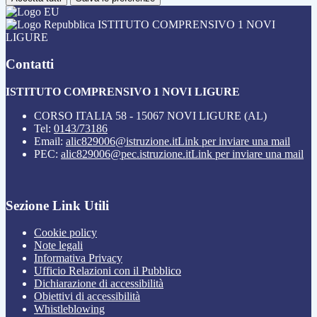
ISTITUTO COMPRENSIVO 1 NOVI
LIGURE
Contatti
ISTITUTO COMPRENSIVO 1 NOVI LIGURE
CORSO ITALIA 58 - 15067 NOVI LIGURE (AL)
Tel:
0143/73186
Email:
alic829006@istruzione.it
Link per inviare una mail
PEC:
alic829006@pec.istruzione.it
Link per inviare una mail
Sezione Link Utili
Cookie policy
Note legali
Informativa Privacy
Ufficio Relazioni con il Pubblico
Dichiarazione di accessibilità
Obiettivi di accessibilità
Whistleblowing