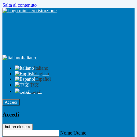
Salta al contenuto
Italiano
Italiano
English
Español
中文
عربى
Accedi
Accedi
button close
×
Nome Utente