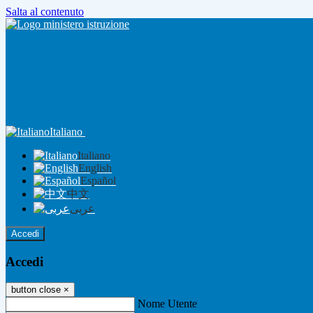
Salta al contenuto
Italiano
Italiano
English
Español
中文
عربى
Accedi
Accedi
button close
×
Nome Utente