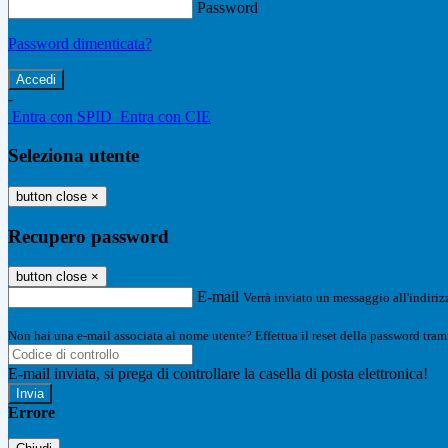
Password
Password dimenticata?
-
Entra con SPID
Entra con CIE
Seleziona utente
button close
×
Recupero password
button close
×
E-mail
Verrà inviato un messaggio all'indirizz
Non hai una e-mail associata al nome utente? Effettua il reset della password tram
E-mail inviata, si prega di controllare la casella di posta elettronica!
Errore