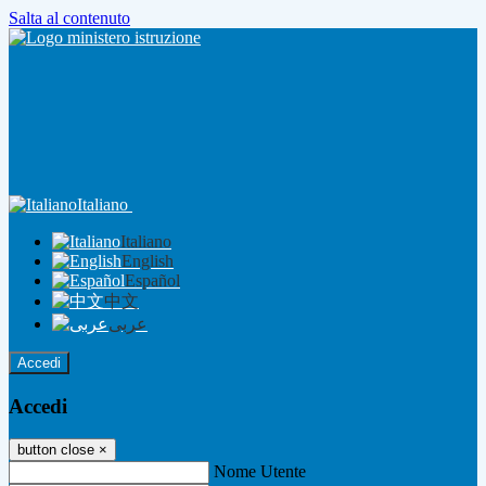
Salta al contenuto
Italiano
Italiano
English
Español
中文
عربى
Accedi
Accedi
button close
×
Nome Utente