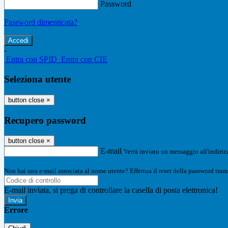
Password
Password dimenticata?
-
Entra con SPID
Entra con CIE
Seleziona utente
button close
×
Recupero password
button close
×
E-mail
Verrà inviato un messaggio all'indirizz
Non hai una e-mail associata al nome utente? Effettua il reset della password tram
E-mail inviata, si prega di controllare la casella di posta elettronica!
Errore