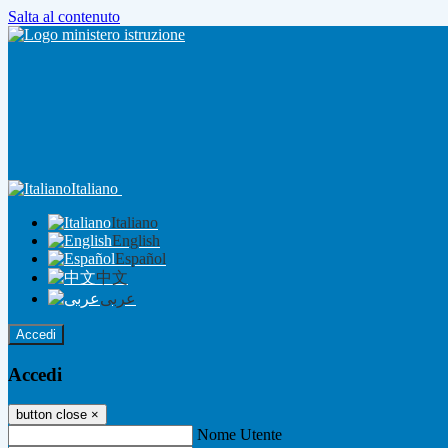
Salta al contenuto
Italiano
Italiano
English
Español
中文
عربى
Accedi
Accedi
button close
×
Nome Utente